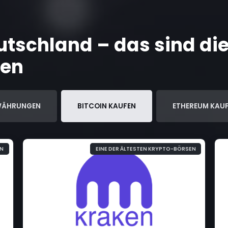
utschland – das sind di
men
WÄHRUNGEN
BITCOIN KAUFEN
ETHEREUM KAU
EINE DER ÄLTESTEN KRYPTO-BÖRSEN