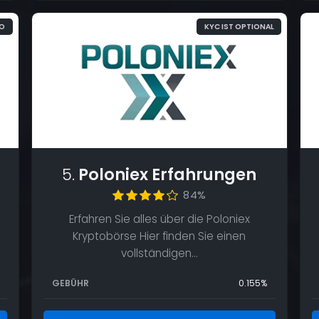
TO
KYC IST OPTIONAL
A
W
D
i
5.
Poloniex Erfahrungen
84%
Erfahren Sie alles über die Poloniex
d
Kryptobörse Hier finden Sie einen
L
vollständigen…
GEBÜHR
0.155%