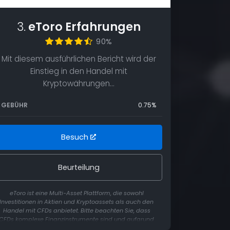
3.
eToro Erfahrungen
90%
Mit diesem ausführlichen Bericht wird der
Einstieg in den Handel mit
Kryptowährungen…
GEBÜHR
0.75%
Besuch
Beurteilung
eToro ist eine Multi-Asset Plattform, die sowohl
Investitionen in Aktien und Kryptoassets als auch den
Handel mit CFDs anbietet. Bitte beachten Sie, dass
CFDs komplexe Finanzinstrumente sind und aufgrund
der Hebelwirkung ein hohes Risiko beinhalten, schnell