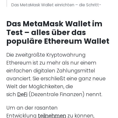
Das MetaMask Wallet einrichten – die Schritt-
für-Schritt-Anleitung
Das MetaMask Wallet im
Die MetaMask Wallet Gebühren
Test – alles über das
Die Vor- und Nachteile des MetaMask Wallets
populäre Ethereum Wallet
MetaMask Wallet Fazit
Die zweitgrößte Kryptowährung
Ethereum ist zu mehr als nur einem
einfachen digitalen Zahlungsmittel
avanciert. Sie erschließt eine ganz neue
Welt der Möglichkeiten, die
sich
DeFi
(Dezentrale Finanzen) nennt.
Um an der rasanten
Entwicklung
teilnehmen
zu können,