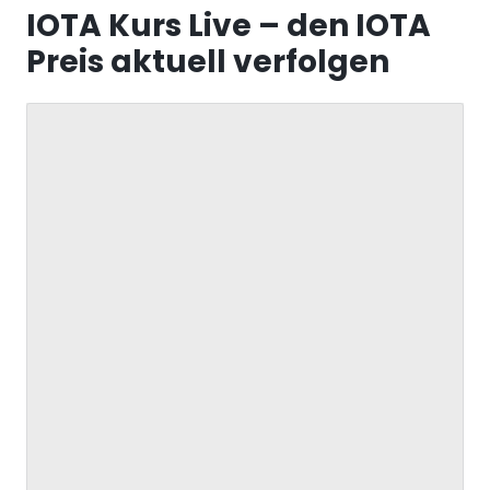
IOTA Kurs Live – den IOTA
Fazit: IOTA Kurs
Preis aktuell verfolgen
Häufig gestellte Fragen